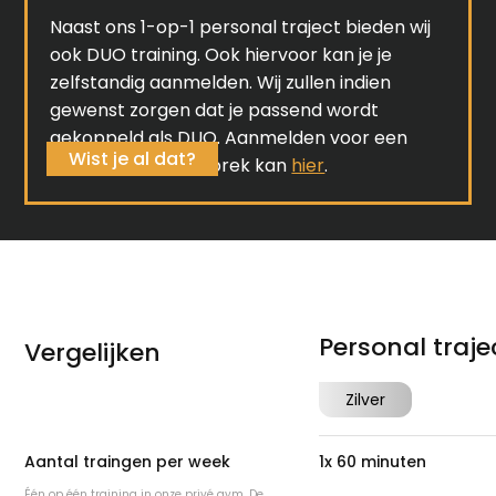
Naast ons 1-op-1 personal traject bieden wij
ook DUO training. Ook hiervoor kan je je
zelfstandig aanmelden. Wij zullen indien
gewenst zorgen dat je passend wordt
gekoppeld als DUO. Aanmelden voor een
Wist je al dat?
kennismakingsgesprek kan
hier
.
Personal traje
Vergelijken
Zilver
Aantal traingen per week
1x 60 minuten
Één op één training in onze privé gym. De