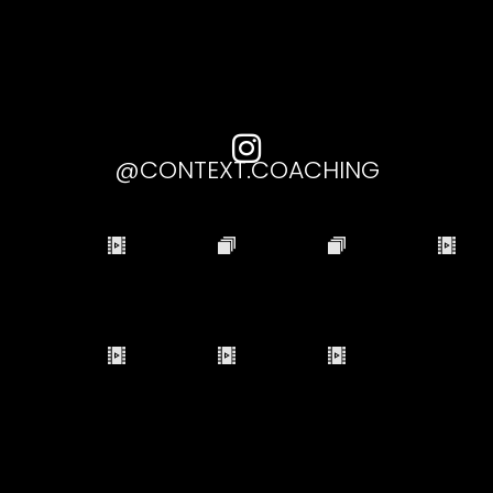

@CONTEXT.COACHING