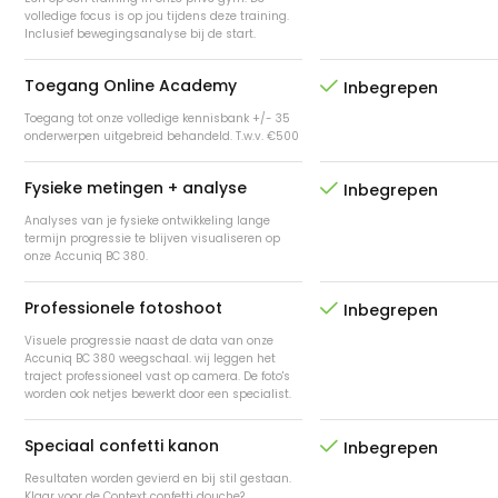
volledige focus is op jou tijdens deze training.
Inclusief bewegingsanalyse bij de start.
Toegang Online Academy

Inbegrepen
Toegang tot onze volledige kennisbank +/- 35
onderwerpen uitgebreid behandeld. T.w.v. €500
Fysieke metingen + analyse

Inbegrepen
Analyses van je fysieke ontwikkeling lange
termijn progressie te blijven visualiseren op
onze Accuniq BC 380.
Professionele fotoshoot

Inbegrepen
Visuele progressie naast de data van onze
Accuniq BC 380 weegschaal. wij leggen het
traject professioneel vast op camera. De foto's
worden ook netjes bewerkt door een specialist.
Speciaal confetti kanon

Inbegrepen
Resultaten worden gevierd en bij stil gestaan.
Klaar voor de Context confetti douche?