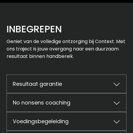
INBEGREPEN
Geniet van de volledige ontzorging bij Context. Met
ons traject is jouw overgang naar een duurzaam
resultaat binnen handbereik.
Resultaat garantie

Bij volledige inzet van jouw kant, garanderen wij
No nonsens coaching

meetbaar resultaat. Geen vage beloftes – alleen
concrete fysieke én mentale vooruitgang die je
Je head coach begeleidt je intensief vanaf de start
terugziet in je lichaam, mindset en energie.
Voedingsbegeleiding

en zorgt dat je verantwoordelijkheid neemt voor de
afspraken die je samen maakt. Door deze