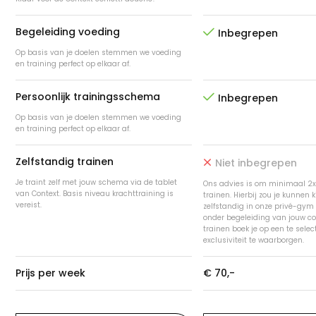
Begeleiding voeding

Inbegrepen
Op basis van je doelen stemmen we voeding
en training perfect op elkaar af.
Persoonlijk trainingsschema

Inbegrepen
Op basis van je doelen stemmen we voeding
en training perfect op elkaar af.
Zelfstandig trainen
Niet inbegrepen

Je traint zelf met jouw schema via de tablet
Ons advies is om minimaal 2x
van Context. Basis niveau krachttraining is
trainen. Hierbij zou je kunnen 
vereist.
zelfstandig in onze privé-gym 
onder begeleiding van jouw co
trainen boek je op een te sele
exclusiviteit te waarborgen.
Prijs per week
€ 70,-