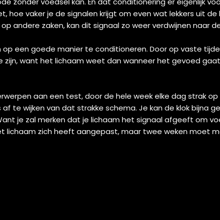
de zonder voedsel kan. En dat conditionering er eigenlijk vo
et, hoe vaker je de signalen krijgt om even wat lekkers uit de
op andere zaken, kan dit signaal zo weer verdwijnen naar d
m op een goede manier te conditioneren. Door op vaste tijd
te zijn, want het lichaam weet dan wanneer het gevoed gaat 
erwerpen aan een test, door de hele week elke dag strak op 
 te wijken van dat strakke schema. Je kan de klok bijna gel
nt je zal merken dat je lichaam het signaal afgeeft om vo
et lichaam zich heeft aangepast, maar twee weken moet me