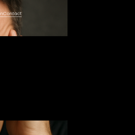
en
Contact
S IS
MAAR DE
S ZWAK