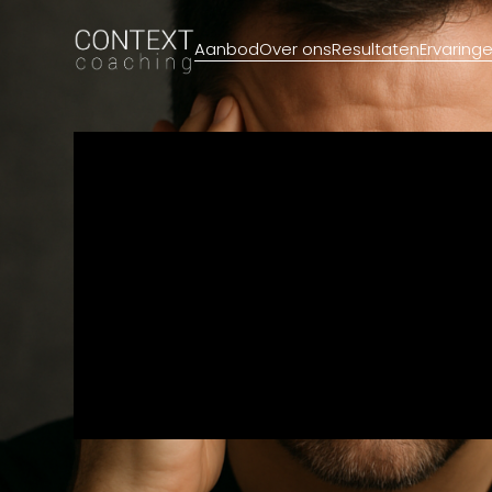
Aanbod
Over ons
Resultaten
Ervaring
HET VLEE
STERK, 
GEEST I