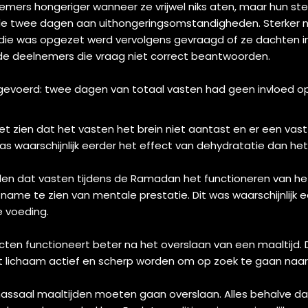
mers hongeriger wanneer ze vrijwel niks aten, maar hun st
e twee dagen aan uithongeringsomstandigheden. Sterker n
die was opgezet werd vervolgens gevraagd of ze dachten in
de deelnemers die vraag niet correct beantwoorden.
tgevoerd: twee dagen van totaal vasten had geen invloed op
et zien dat het vasten het brein niet aantast en er een vas
was waarschijnlijk eerder het effect van dehydratatie dan he
n dat vasten tijdens de Ramadan het functioneren van het 
name te zien van mentale prestatie. Dit was waarschijnlijk 
e voeding.
en functioneert beter na het overslaan van een maaltijd. Di
t lichaam actief en scherp worden om op zoek te gaan naar
e massaal maaltijden moeten gaan overslaan. Alles behalve da