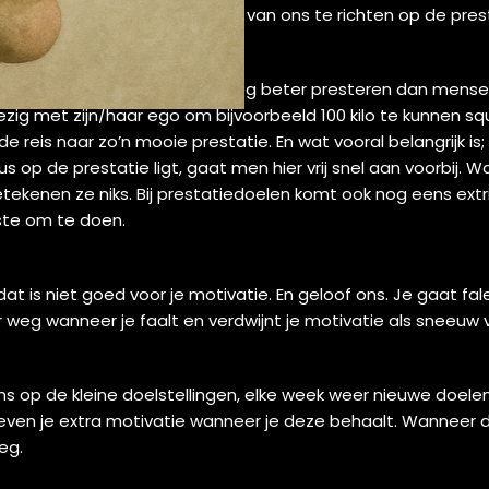
r een groei-mindset in plaats van ons te richten op de pres
t een groei-mindset simpelweg beter presteren dan mensen
ezig met zijn/haar ego om bijvoorbeeld 100 kilo te kunnen 
de reis naar zo’n mooie prestatie. En wat vooral belangrijk is;
s op de prestatie ligt, gaat men hier vrij snel aan voorbij.
tekenen ze niks. Bij prestatiedoelen komt ook nog eens extri
mste om te doen.
 dat is niet goed voor je motivatie. En geloof ons. Je gaat f
ver weg wanneer je faalt en verdwijnt je motivatie als sneeuw 
s op de kleine doelstellingen, elke week weer nieuwe doele
even je extra motivatie wanneer je deze behaalt. Wanneer dit
eg.