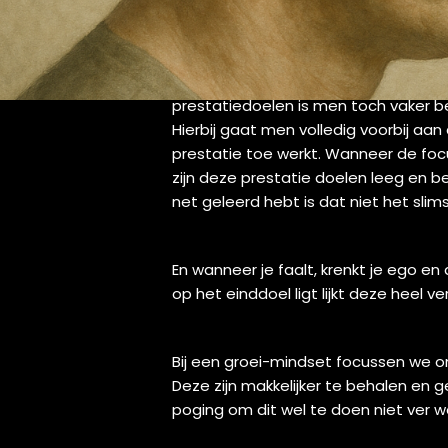
Binnen Context kiezen wij bewust voo
Ten eerste is het zo dat mensen me
prestatiedoelen is men toch vaker b
Hierbij gaat men volledig voorbij aan 
prestatie toe werkt. Wanneer de focu
zijn deze prestatie doelen leeg en be
net geleerd hebt is dat niet het sli
En wanneer je faalt, krenkt je ego en
op het einddoel ligt lijkt deze heel 
Bij een groei-mindset focussen we on
Deze zijn makkelijker te behalen en g
poging om dit wel te doen niet ver w